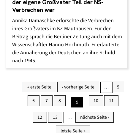
der eigene Großvater Teil der NS-
Verbrechen war
Annika Damaschke erforschte die Verbrechen
ihres Großvaters im KZ Mauthausen. Für den
Beitrag sprach die Berliner Zeitung auch mit dem
Wissenschaftler Hanno Hochmuth. Er erläuterte
die Annäherung der Deutschen an ihre Schuld
nach 1945.
Pagination
First page
Previous page
Page
« erste Seite
‹ vorherige Seite
5
…
Page
Page
Page
Page
Page
6
7
8
10
11
Page
9
Page
Page
Next page
12
13
nächste Seite ›
…
Last page
letzte Seite »