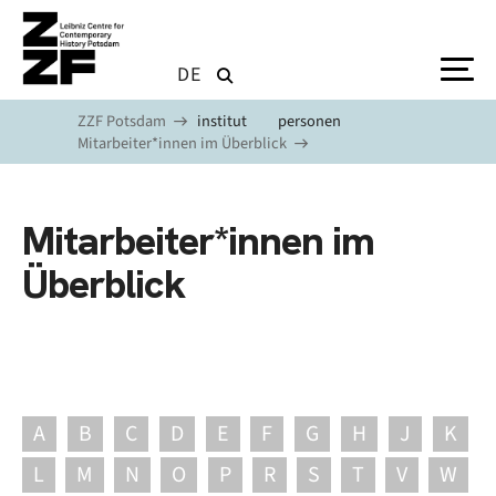
Skip to main content
DE
ZZF Potsdam
institut
personen
Mitarbeiter*innen im Überblick
Mitarbeiter*innen im
Überblick
A
B
C
D
E
F
G
H
J
K
L
M
N
O
P
R
S
T
V
W