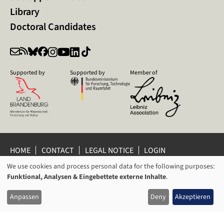
Library
Doctoral Candidates
Supported by
Supported by
Member of
HOME
CONTACT
LEGAL NOTICE
LOGIN
We use cookies and process personal data for the following purposes:
PRIVACY POLICY
PRIVACY SETTINGS
USAGE
Funktional, Analysen & Eingebettete externe Inhalte
.
WHISTLEBLOWER PROTECTION
OF
© 2026 Leibniz Centre for Contemporary History Potsdam
Anpassen
Deny
Akzeptieren
PERSONAL
DATA