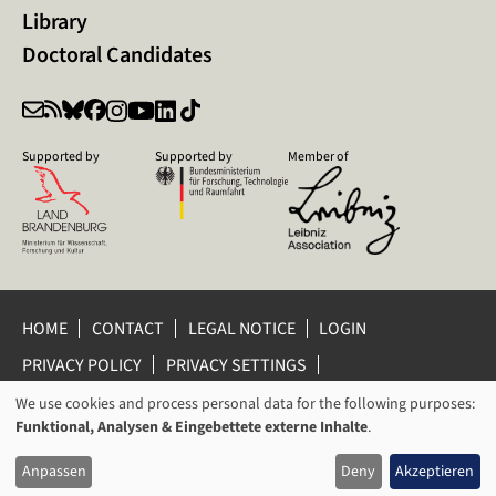
Library
Doctoral Candidates
Supported by
Supported by
Member of
HOME
CONTACT
LEGAL NOTICE
LOGIN
PRIVACY POLICY
PRIVACY SETTINGS
WHISTLEBLOWER PROTECTION
We use cookies and process personal data for the following purposes:
USAGE
Funktional, Analysen & Eingebettete externe Inhalte
.
© 2026 Leibniz Centre for Contemporary History Potsdam
OF
Anpassen
Deny
Akzeptieren
PERSONAL