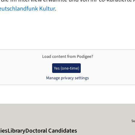
eutschlandfunk Kultur
.
Load content from
Podigee
?
Yes (one-time)
Manage privacy settings
Su
ies
Library
Doctoral Candidates