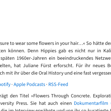
e sure to wear some flowers in your hair…« So hätte d
en können. Denn Hippies gab es nicht nur in Kali
 späten 1960er-Jahren ein beeindruckendes Netzwe
lten, hat Juliane Fürst erforscht. Für ihr neues 
ch mit ihr über die Oral History und eine fast vergess
otify
·
Apple Podcasts
·
RSS-Feed
rägt den Titel »Flowers Through Concrete. Explorati
versity Press. Sie hat auch einen
Dokumentarfilm ü
 die im Interview erwähnte und von ihr co-kuratierte