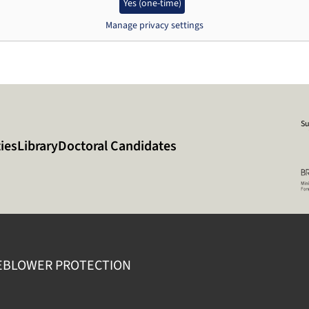
Yes (one-time)
Manage privacy settings
Su
ies
Library
Doctoral Candidates
EBLOWER PROTECTION