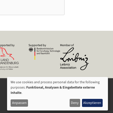
pported by
Supported by
Member of
We use cookies and process personal data for the following
USAGE
purposes:
Funktional, Analysen & Eingebettete externe
Inhalte
.
OF
Anpassen
Deny
Akzeptieren
PERSONAL