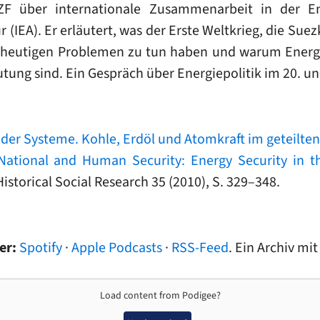
F über internationale Zusammenarbeit in der Ene
 (IEA). Er erläutert, was der Erste Weltkrieg, die Suez
 heutigen Problemen zu tun haben und warum Energi
tung sind. Ein Gespräch über Energiepolitik im 20. u
f der Systeme. Kohle, Erdöl und Atomkraft im geteilte
ational and Human Security: Energy Security in t
 Historical Social Research 35 (2010), S. 329–348.
ier:
Spotify
·
Apple Podcasts
·
RSS-Feed
. Ein Archiv mi
Load content from
Podigee
?