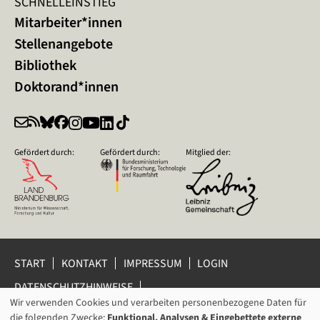
SCHNELLEINSTIEG
Mitarbeiter*innen
Stellenangebote
Bibliothek
Doktorand*innen
Gefördert durch:
Gefördert durch:
Mitglied der:
START
KONTAKT
IMPRESSUM
LOGIN
DATENSCHUTZHINWEISE
DATENSCHUTZ-EINSTELLUNGEN
Wir verwenden Cookies und verarbeiten personenbezogene Daten für
VERWENDUNG
HINWEISGEBERSCHUTZ
die folgenden Zwecke:
Funktional, Analysen & Eingebettete externe