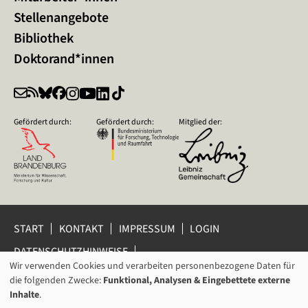
Stellenangebote
Bibliothek
Doktorand*innen
Gefördert durch:
Gefördert durch:
Mitglied der:
START
KONTAKT
IMPRESSUM
LOGIN
DATENSCHUTZHINWEISE
DATENSCHUTZ-EINSTELLUNGEN
Wir verwenden Cookies und verarbeiten personenbezogene Daten für
VERWENDUNG
HINWEISGEBERSCHUTZ
die folgenden Zwecke:
Funktional, Analysen & Eingebettete externe
VON
Inhalte
.
© 2026 Leibniz-Zentrum für Zeithistorische Forschung Potsdam