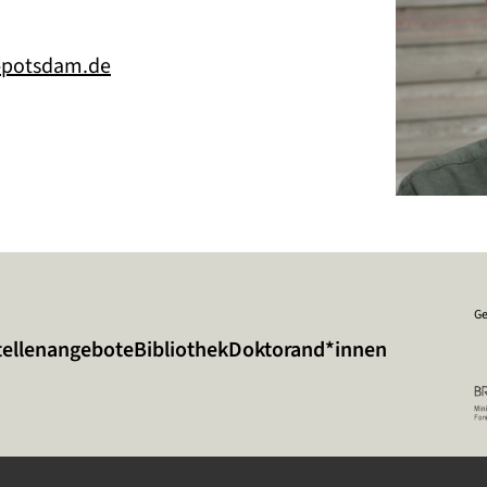
-potsdam.de
Ge
tellenangebote
Bibliothek
Doktorand*innen