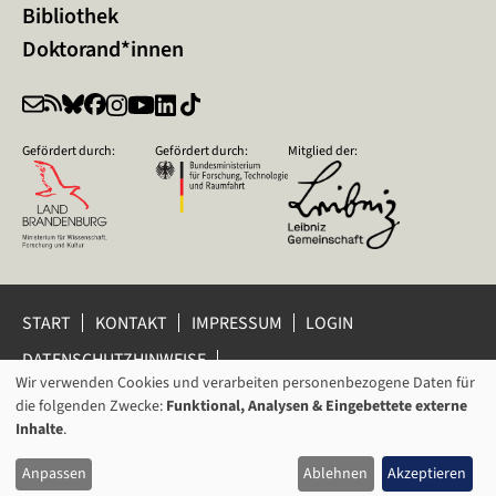
Bibliothek
Doktorand*innen
Gefördert durch:
Gefördert durch:
Mitglied der:
START
KONTAKT
IMPRESSUM
LOGIN
DATENSCHUTZHINWEISE
DATENSCHUTZ-EINSTELLUNGEN
Wir verwenden Cookies und verarbeiten personenbezogene Daten für
VERWENDUNG
HINWEISGEBERSCHUTZ
die folgenden Zwecke:
Funktional, Analysen & Eingebettete externe
VON
Inhalte
.
© 2026 Leibniz-Zentrum für Zeithistorische Forschung Potsdam
PERSONENBEZOGENEN
(ZZF) e.V.
Anpassen
Ablehnen
Akzeptieren