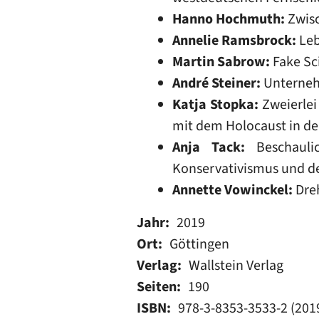
Hanno Hochmuth:
Zwisc
Annelie Ramsbrock:
Leb
Martin Sabrow:
Fake Sc
André Steiner:
Unterneh
Katja Stopka:
Zweierlei
mit dem Holocaust in d
Anja Tack:
Beschaulic
Konservativismus und de
Annette Vowinckel:
Dreh
Jahr
2019
Ort
Göttingen
Verlag
Wallstein Verlag
Seiten
190
ISBN
978-3-8353-3533-2 (201