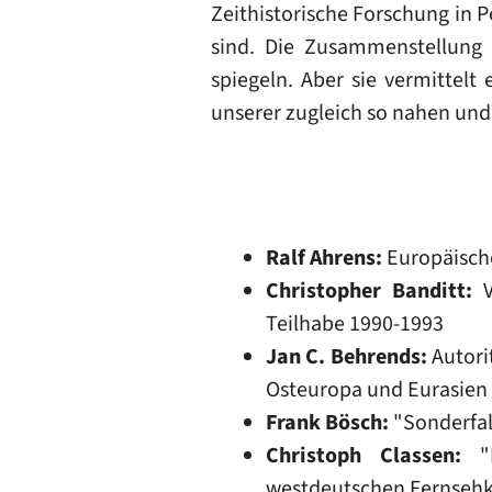
Zeithistorische Forschung in P
sind. Die Zusammenstellung 
spiegeln. Aber sie vermittelt
unserer zugleich so nahen und
Ralf Ahrens:
Europäische
Christopher Banditt:
V
Teilhabe 1990-1993
Jan C. Behrends:
Autori
Osteuropa und Eurasien
Frank Bösch:
"Sonderfal
Christoph Classen:
"R
westdeutschen Fernsehk