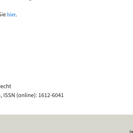
Sie
.
hier
echt
, ISSN (online): 1612-6041
Ge