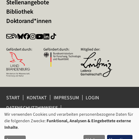
Stellenangebote
Bibliothek
Doktorand*innen
Gefördert durch:
Gefördert durch:
Mitglied der:
START
KONTAKT
IMPRESSUM
LOGIN
DATENSCHUTZHINWEISE
DATENSCHUTZ-EINSTELLUNGEN
Wir verwenden Cookies und verarbeiten personenbezogene Daten für
VERWENDUNG
HINWEISGEBERSCHUTZ
die folgenden Zwecke:
Funktional, Analysen & Eingebettete externe
VON
Inhalte
.
© 2026 Leibniz-Zentrum für Zeithistorische Forschung Potsdam
PERSONENBEZOGENEN
(ZZF) e.V.