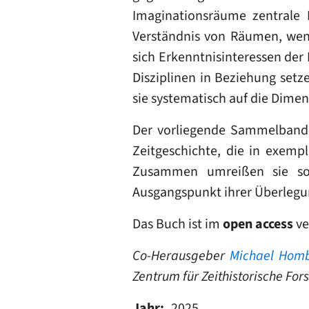
Imaginationsräume zentrale 
Verständnis von Räumen, wenn
sich Erkenntnisinteressen der
Disziplinen in Beziehung setz
sie systematisch auf die Dim
Der vorliegende Sammelband 
Zeitgeschichte, die in exemp
Zusammen umreißen sie so d
Ausgangspunkt ihrer Überleg
Das Buch ist im
open access
ve
Co-Herausgeber
Michael Hom
Zentrum für Zeithistorische Fo
Jahr
2025