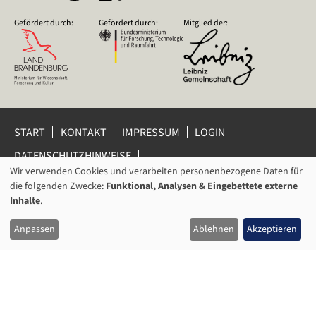
Gefördert durch:
Gefördert durch:
Mitglied der:
START
KONTAKT
IMPRESSUM
LOGIN
DATENSCHUTZHINWEISE
DATENSCHUTZ-EINSTELLUNGEN
Wir verwenden Cookies und verarbeiten personenbezogene Daten für
VERWENDUNG
HINWEISGEBERSCHUTZ
die folgenden Zwecke:
Funktional, Analysen & Eingebettete externe
VON
Inhalte
.
© 2026 Leibniz-Zentrum für Zeithistorische Forschung Potsdam
PERSONENBEZOGENEN
(ZZF) e.V.
Anpassen
Ablehnen
Akzeptieren
DATEN
UND
COOKIES