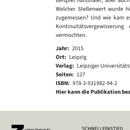
Beispiel nationaler, aber auc
Welcher Stellenwert wurde h
zugemessen? Und wie kam es 
Kontinuitätsvergewisserun
vermochten.
Jahr
2015
Ort
Leipzig
Verlag
Leipziger Universitäts
Seiten
127
ISBN
978-3-931982-94-2
Hier kann die Publikation be
SCHNELLEINSTIEG