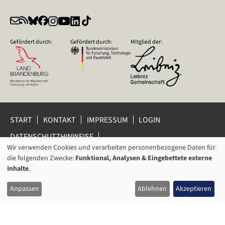
Gefördert durch:
Gefördert durch:
Mitglied der:
START
KONTAKT
IMPRESSUM
LOGIN
DATENSCHUTZHINWEISE
DATENSCHUTZ-EINSTELLUNGEN
Wir verwenden Cookies und verarbeiten personenbezogene Daten für
VERWENDUNG
HINWEISGEBERSCHUTZ
die folgenden Zwecke:
Funktional, Analysen & Eingebettete externe
VON
Inhalte
.
© 2026 Leibniz-Zentrum für Zeithistorische Forschung Potsdam
PERSONENBEZOGENEN
(ZZF) e.V.
Anpassen
Ablehnen
Akzeptieren
DATEN
UND