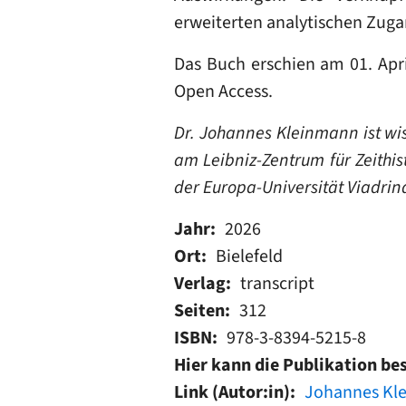
erweiterten analytischen Zug
Das Buch erschien am 01. Apri
Open Access.
Dr. Johannes Kleinmann ist wis
am Leibniz-Zentrum für Zeithi
der Europa-Universität Viadrina
Jahr
2026
Ort
Bielefeld
Verlag
transcript
Seiten
312
ISBN
978-3-8394-5215-8
Hier kann die Publikation be
Link (Autor:in)
Johannes Kl