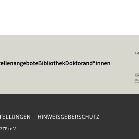
Ge
tellenangebote
Bibliothek
Doktorand*innen
STELLUNGEN
HINWEISGEBERSCHUTZ
ZZF) e.V.