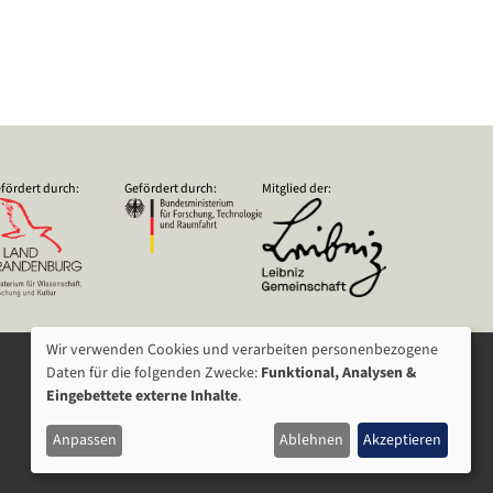
fördert durch:
Gefördert durch:
Mitglied der:
Wir verwenden Cookies und verarbeiten personenbezogene
VERWENDUNG
Daten für die folgenden Zwecke:
Funktional, Analysen &
Eingebettete externe Inhalte
.
VON
Anpassen
Ablehnen
Akzeptieren
PERSONENBEZOGENEN