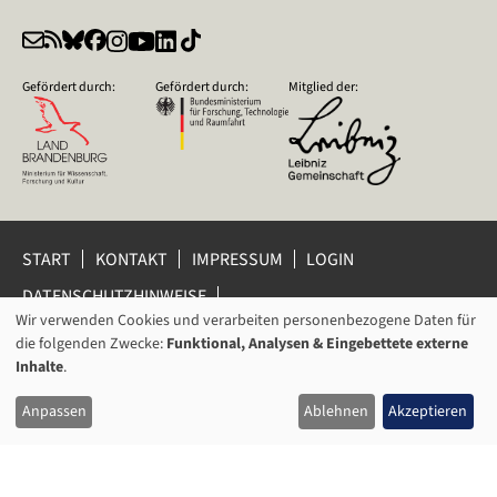
Gefördert durch:
Gefördert durch:
Mitglied der:
START
KONTAKT
IMPRESSUM
LOGIN
DATENSCHUTZHINWEISE
DATENSCHUTZ-EINSTELLUNGEN
Wir verwenden Cookies und verarbeiten personenbezogene Daten für
VERWENDUNG
HINWEISGEBERSCHUTZ
die folgenden Zwecke:
Funktional, Analysen & Eingebettete externe
VON
Inhalte
.
© 2026 Leibniz-Zentrum für Zeithistorische Forschung Potsdam
PERSONENBEZOGENEN
(ZZF) e.V.
Anpassen
Ablehnen
Akzeptieren
DATEN
UND