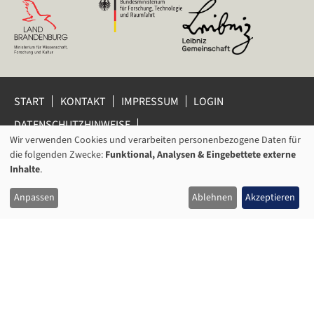
START
KONTAKT
IMPRESSUM
LOGIN
DATENSCHUTZHINWEISE
DATENSCHUTZ-EINSTELLUNGEN
Wir verwenden Cookies und verarbeiten personenbezogene Daten für
VERWENDUNG
HINWEISGEBERSCHUTZ
die folgenden Zwecke:
Funktional, Analysen & Eingebettete externe
VON
Inhalte
.
© 2026 Leibniz-Zentrum für Zeithistorische Forschung Potsdam
PERSONENBEZOGENEN
(ZZF) e.V.
Anpassen
Ablehnen
Akzeptieren
DATEN
UND
COOKIES