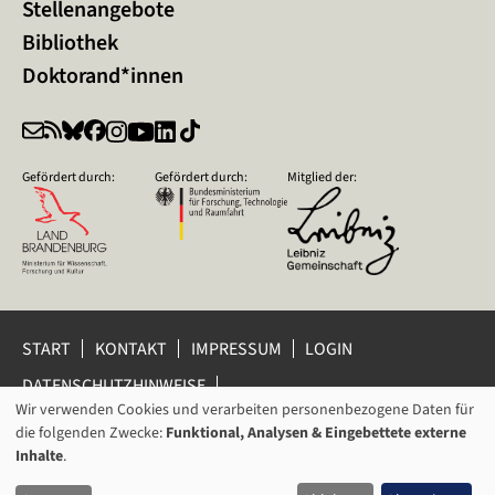
Stellenangebote
Bibliothek
Doktorand*innen
Gefördert durch:
Gefördert durch:
Mitglied der:
START
KONTAKT
IMPRESSUM
LOGIN
DATENSCHUTZHINWEISE
DATENSCHUTZ-EINSTELLUNGEN
Wir verwenden Cookies und verarbeiten personenbezogene Daten für
VERWENDUNG
HINWEISGEBERSCHUTZ
die folgenden Zwecke:
Funktional, Analysen & Eingebettete externe
VON
Inhalte
.
© 2026 Leibniz-Zentrum für Zeithistorische Forschung Potsdam
PERSONENBEZOGENEN