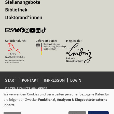
Stellenangebote
Bibliothek
Doktorand*innen
Gefördert durch:
Gefördert durch:
Mitglied der:
START
KONTAKT
IMPRESSUM
LOGIN
DATENSCHUTZHINWEISE
DATENSCHUTZ-EINSTELLUNGEN
Wir verwenden Cookies und verarbeiten personenbezogene Daten für
VERWENDUNG
HINWEISGEBERSCHUTZ
die folgenden Zwecke:
Funktional, Analysen & Eingebettete externe
VON
Inhalte
.
© 2026 Leibniz-Zentrum für Zeithistorische Forschung Potsdam
PERSONENBEZOGENEN