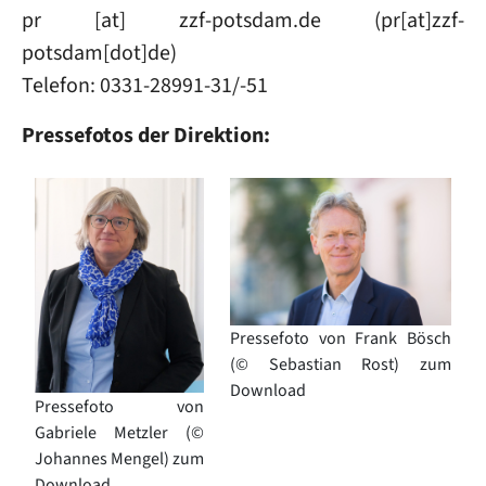
pr
[at]
zzf-potsdam
.
de
(pr[at]zzf-
potsdam[dot]de)
Telefon: 0331-28991-31/-51
Pressefotos der Direktion:
Image
Image
Pressefoto von Frank Bösch
(© Sebastian Rost) zum
Download
Pressefoto von
Gabriele Metzler (©
Johannes Mengel) zum
Download