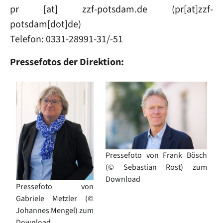
pr
[at]
zzf-potsdam
.
de
(pr[at]zzf-
potsdam[dot]de)
Telefon: 0331-28991-31/-51
Pressefotos der Direktion:
Image
Image
Pressefoto von Frank Bösch
(© Sebastian Rost) zum
Download
Pressefoto von
Gabriele Metzler (©
Johannes Mengel) zum
Download