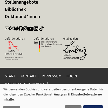
Stellenangebote
Bibliothek
Doktorand*innen
Gefördert durch:
Gefördert durch:
Mitglied der:
START
KONTAKT
IMPRESSUM
LOGIN
DATENSCHUTZHINWEISE
DATENSCHUTZ-EINSTELLUNGEN
Wir verwenden Cookies und verarbeiten personenbezogene Daten für
VERWENDUNG
HINWEISGEBERSCHUTZ
die folgenden Zwecke:
Funktional, Analysen & Eingebettete externe
VON
Inhalte
.
© 2026 Leibniz-Zentrum für Zeithistorische Forschung Potsdam
PERSONENBEZOGENEN