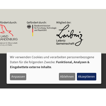
fördert durch:
Gefördert durch:
Mitglied der:
Wir verwenden Cookies und verarbeiten personenbezogene
VERWENDUNG
Daten für die folgenden Zwecke:
Funktional, Analysen &
Eingebettete externe Inhalte
.
VON
Anpassen
Ablehnen
Akzeptieren
PERSONENBEZOGENEN
DATEN
UND