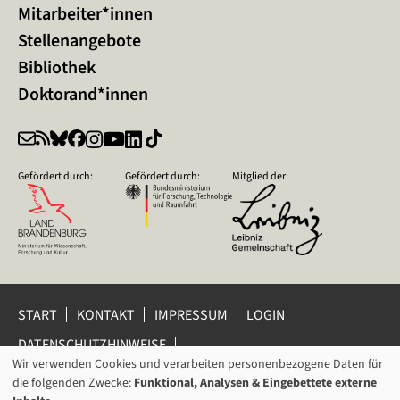
Mitarbeiter*innen
Stellenangebote
Bibliothek
Doktorand*innen
Gefördert durch:
Gefördert durch:
Mitglied der:
START
KONTAKT
IMPRESSUM
LOGIN
DATENSCHUTZHINWEISE
DATENSCHUTZ-EINSTELLUNGEN
Wir verwenden Cookies und verarbeiten personenbezogene Daten für
VERWENDUNG
HINWEISGEBERSCHUTZ
die folgenden Zwecke:
Funktional, Analysen & Eingebettete externe