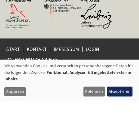
Gefördert durch:
Gefördert durch:
Mitglied der:
START
KONTAKT
IMPRESSUM
LOGIN
DATENSCHUTZHINWEISE
DATENSCHUTZ-EINSTELLUNGEN
Wir verwenden Cookies und verarbeiten personenbezogene Daten für
VERWENDUNG
HINWEISGEBERSCHUTZ
die folgenden Zwecke:
Funktional, Analysen & Eingebettete externe
VON
Inhalte
.
© 2026 Leibniz-Zentrum für Zeithistorische Forschung Potsdam
PERSONENBEZOGENEN
(ZZF) e.V.
Anpassen
Ablehnen
Akzeptieren
DATEN
UND
COOKIES