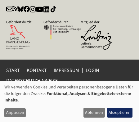
Gefördert durch:
Gefördert durch:
Mitglied der:
START
KONTAKT
IMPRESSUM
LOGIN
DATENSCHUTZHINWEISE
DATENSCHUTZ-EINSTELLUNGEN
Wir verwenden Cookies und verarbeiten personenbezogene Daten für
VERWENDUNG
HINWEISGEBERSCHUTZ
die folgenden Zwecke:
Funktional, Analysen & Eingebettete externe
VON
Inhalte
.
© 2026 Leibniz-Zentrum für Zeithistorische Forschung Potsdam
PERSONENBEZOGENEN
(ZZF) e.V.
Anpassen
Ablehnen
Akzeptieren
DATEN
UND
COOKIES