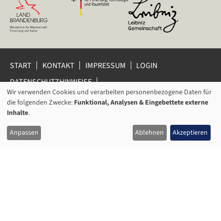
START
KONTAKT
IMPRESSUM
LOGIN
DATENSCHUTZHINWEISE
DATENSCHUTZ-EINSTELLUNGEN
Wir verwenden Cookies und verarbeiten personenbezogene Daten für
VERWENDUNG
HINWEISGEBERSCHUTZ
die folgenden Zwecke:
Funktional, Analysen & Eingebettete externe
VON
Inhalte
.
© 2026 Leibniz-Zentrum für Zeithistorische Forschung Potsdam
PERSONENBEZOGENEN
(ZZF) e.V.
Anpassen
Ablehnen
Akzeptieren
DATEN
UND
COOKIES