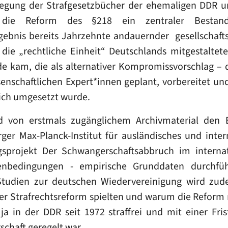
gung der Strafgesetzbücher der ehemaligen DDR u
ie Reform des §218 ein zentraler Bestandtei
ebnis bereits Jahrzehnte andauernder gesellschafts
 die „rechtliche Einheit“ Deutschlands mitgestaltete
e kam, die als alternativer Kompromissvorschlag – 
enschaftlichen Expert*innen geplant, vorbereitet un
lich umgesetzt wurde.
 von erstmals zugänglichem Archivmaterial den Ein
r Max-Planck-Institut für ausländisches und inter
sprojekt Der Schwangerschaftsabbruch im internati
enbedingungen - empirische Grunddaten durchfüh
Studien zur deutschen Wiedervereinigung wird zude
er Strafrechtsreform spielten und warum die Reform 
 ja in der DDR seit 1972 straffrei und mit einer Fr
chaft geregelt war.