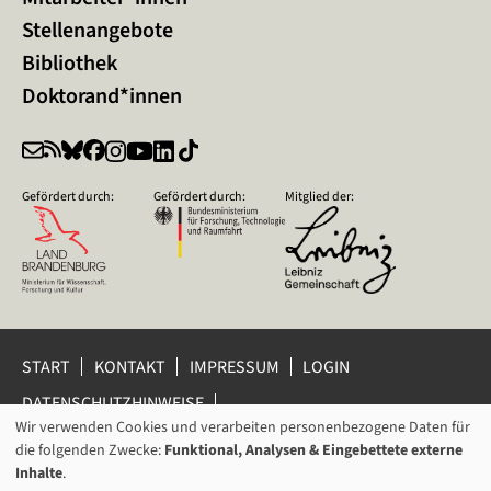
Stellenangebote
Bibliothek
Doktorand*innen
Gefördert durch:
Gefördert durch:
Mitglied der:
START
KONTAKT
IMPRESSUM
LOGIN
DATENSCHUTZHINWEISE
DATENSCHUTZ-EINSTELLUNGEN
Wir verwenden Cookies und verarbeiten personenbezogene Daten für
VERWENDUNG
HINWEISGEBERSCHUTZ
die folgenden Zwecke:
Funktional, Analysen & Eingebettete externe
VON
Inhalte
.
© 2026 Leibniz-Zentrum für Zeithistorische Forschung Potsdam