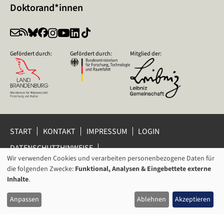
Doktorand*innen
Gefördert durch:
Gefördert durch:
Mitglied der:
START
KONTAKT
IMPRESSUM
LOGIN
DATENSCHUTZHINWEISE
DATENSCHUTZ-EINSTELLUNGEN
Wir verwenden Cookies und verarbeiten personenbezogene Daten für
VERWENDUNG
HINWEISGEBERSCHUTZ
die folgenden Zwecke:
Funktional, Analysen & Eingebettete externe
VON
Inhalte
.
© 2026 Leibniz-Zentrum für Zeithistorische Forschung Potsdam
PERSONENBEZOGENEN
(ZZF) e.V.
Anpassen
Ablehnen
Akzeptieren
DATEN