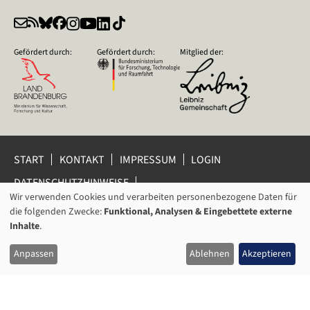
Gefördert durch:
Gefördert durch:
Mitglied der:
START
KONTAKT
IMPRESSUM
LOGIN
DATENSCHUTZHINWEISE
DATENSCHUTZ-EINSTELLUNGEN
Wir verwenden Cookies und verarbeiten personenbezogene Daten für
VERWENDUNG
HINWEISGEBERSCHUTZ
die folgenden Zwecke:
Funktional, Analysen & Eingebettete externe
VON
Inhalte
.
© 2026 Leibniz-Zentrum für Zeithistorische Forschung Potsdam
PERSONENBEZOGENEN
(ZZF) e.V.
Anpassen
Ablehnen
Akzeptieren
DATEN
UND
COOKIES