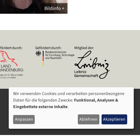
Bildinfo
fördert durch:
Gefördert durch:
Mitglied der:
Wir verwenden Cookies und verarbeiten personenbezogene
VERWENDUNG
Daten für die folgenden Zwecke:
Funktional, Analysen &
Eingebettete externe Inhalte
.
VON
Anpassen
Ablehnen
Akzeptieren
PERSONENBEZOGENEN
DATEN