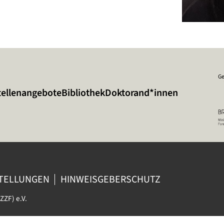
Ge
tellenangebote
Bibliothek
Doktorand*innen
STELLUNGEN
HINWEISGEBERSCHUTZ
ZZF) e.V.