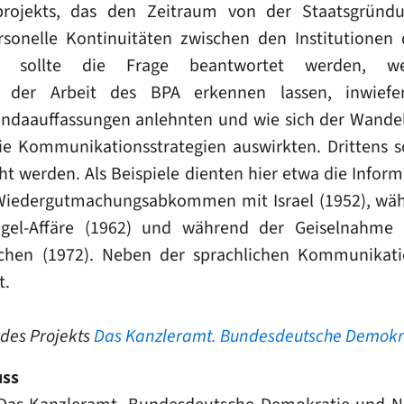
rojekts, das den Zeitraum von der Staatsgründun
rsonelle Kontinuitäten zwischen den Institution
s sollte die Frage beantwortet werden, wel
 in der Arbeit des BPA erkennen lassen, inwiefe
gandaauffassungen anlehnten und wie sich der Wandel
 die Kommunikationsstrategien auswirkten. Drittens 
ht werden. Als Beispiele dienten hier etwa die Infor
Wiedergutmachungsabkommen mit Israel (1952), wä
gel-Affäre (1962) und während der Geiselnahme i
chen (1972). Neben der sprachlichen Kommunika
t.
 des Projekts
Das Kanzleramt. Bundesdeutsche Demokr
uss