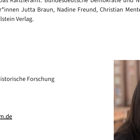
 "Das Kanzleramt. Bundesdeutsche Demokratie und N
*innen Jutta Braun, Nadine Freund, Christian Mentel
stein Verlag.
historische Forschung
m.de