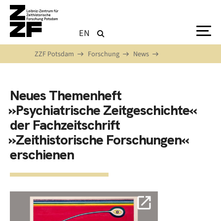
Direkt zum Inhalt
EN
ZZF Potsdam
Forschung
News
Neues Themenheft
»Psychiatrische Zeitgeschichte«
der Fachzeitschrift
»Zeithistorische Forschungen«
erschienen