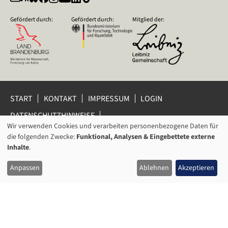
Gefördert durch:
Gefördert durch:
Mitglied der:
START
KONTAKT
IMPRESSUM
LOGIN
DATENSCHUTZHINWEISE
DATENSCHUTZ-EINSTELLUNGEN
Wir verwenden Cookies und verarbeiten personenbezogene Daten für
VERWENDUNG
HINWEISGEBERSCHUTZ
die folgenden Zwecke:
Funktional, Analysen & Eingebettete externe
VON
Inhalte
.
© 2026 Leibniz-Zentrum für Zeithistorische Forschung Potsdam
PERSONENBEZOGENEN
(ZZF) e.V.
Anpassen
Ablehnen
Akzeptieren
DATEN
UND
COOKIES