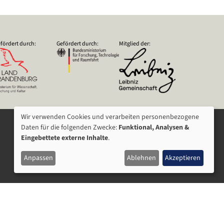
fördert durch:
Gefördert durch:
Mitglied der:
Wir verwenden Cookies und verarbeiten personenbezogene
VERWENDUNG
Daten für die folgenden Zwecke:
Funktional, Analysen &
Eingebettete externe Inhalte
.
VON
Anpassen
Ablehnen
Akzeptieren
PERSONENBEZOGENEN
DATEN
UND
COOKIES