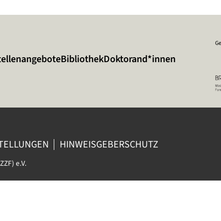
Ge
tellenangebote
Bibliothek
Doktorand*innen
STELLUNGEN
HINWEISGEBERSCHUTZ
ZZF) e.V.