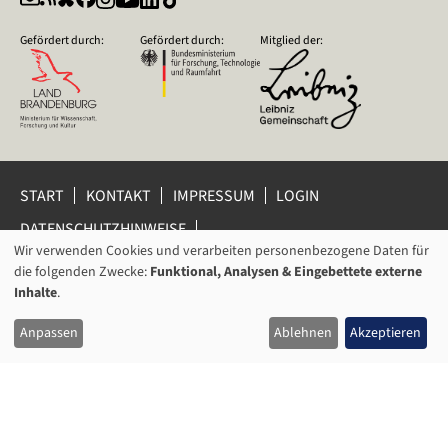
Gefördert durch:
Gefördert durch:
Mitglied der:
START
KONTAKT
IMPRESSUM
LOGIN
DATENSCHUTZHINWEISE
DATENSCHUTZ-EINSTELLUNGEN
Wir verwenden Cookies und verarbeiten personenbezogene Daten für
VERWENDUNG
HINWEISGEBERSCHUTZ
die folgenden Zwecke:
Funktional, Analysen & Eingebettete externe
VON
Inhalte
.
© 2026 Leibniz-Zentrum für Zeithistorische Forschung Potsdam
PERSONENBEZOGENEN
(ZZF) e.V.
Anpassen
Ablehnen
Akzeptieren
DATEN
UND
COOKIES