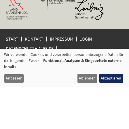
START
KONTAKT
IMPRESSUM
LOGIN
DATENSCHUTZHINWEISE
DATENSCHUTZ-EINSTELLUNGEN
Wir verwenden Cookies und verarbeiten personenbezogene Daten für
VERWENDUNG
HINWEISGEBERSCHUTZ
die folgenden Zwecke:
Funktional, Analysen & Eingebettete externe
VON
Inhalte
.
© 2026 Leibniz-Zentrum für Zeithistorische Forschung Potsdam
PERSONENBEZOGENEN
(ZZF) e.V.
Anpassen
Ablehnen
Akzeptieren
DATEN
UND
COOKIES